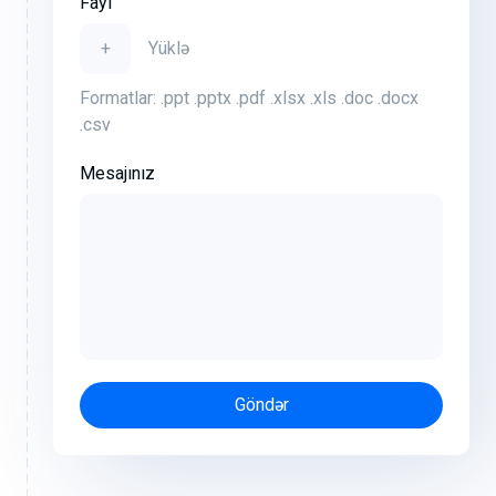
Fayl
+
Yüklə
Formatlar: .ppt .pptx .pdf .xlsx .xls .doc .docx
.csv
Mesajınız
Göndər