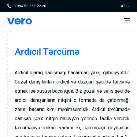
+994 50 661 22 20
AZ
Ardıcıl Tərcümə
Ardıcıl olaraq danışmağı bacarmaq yaxşı qabiliyyətdir.
Gözəl danışılanları ardıcıl və düzgün şəkildə tərcümə
etmək isə xüsusi bacarıqdır. Biz gözəl və səlis şəkildə
ardıcıl danışanların nitqini o formada da çatdırmağı
zəruri bacarıq kimi mənimsəmişik. Ardıcıl tərcümədə
danışan şəxs nitqin müəyyən yerində fasilə verərək
tərcüməçiyə imkan yaradır ki, tərcüməçi deyilənləri
auditoriyaya tərcümə etsin. Tərcüməçilər adətən hər 2-