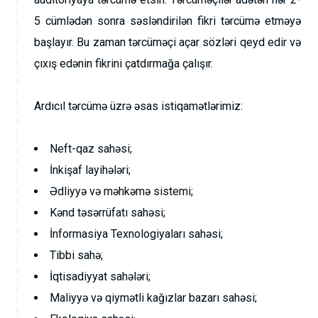
5 cümlədən sonra səsləndirilən fikri tərcümə etməyə
başlayır. Bu zaman tərcüməçi açar sözləri qeyd edir və
çıxış edənin fikrini çatdırmağa çalışır.
Ardıcıl tərcümə üzrə əsas istiqamətlərimiz:
Neft-qaz sahəsi;
İnkişaf layihələri;
Ədliyyə və məhkəmə sistemi;
Kənd təsərrüfatı sahəsi;
İnformasiya Texnologiyaları sahəsi;
Tibbi sahə;
İqtisadiyyat sahələri;
Maliyyə və qiymətli kağızlar bazarı sahəsi;