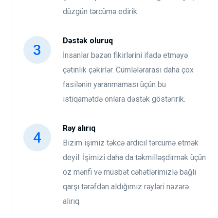
düzgün tərcümə edirik.
Dəstək oluruq
İnsanlar bəzən fikirlərini ifadə etməyə
çətinlik çəkirlər. Cümlələrarası daha çox
fasilənin yaranmaması üçün bu
istiqamətdə onlara dəstək göstəririk.
Rəy alırıq
Bizim işimiz təkcə ardıcıl tərcümə etmək
deyil. İşimizi daha da təkmilləşdirmək üçün
öz mənfi və müsbət cəhətlərimizlə bağlı
qarşı tərəfdən aldığımız rəyləri nəzərə
alırıq.