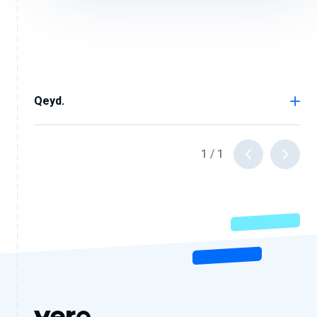
Qeyd.
1
/
1