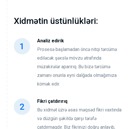
Xidmətin üstünlükləri:
Analiz edirik
Prosesə başlamadan öncə nitqi tərcümə
ediləcək şəxslə mövzu ətrafında
müzakirələr aparırıq. Bu bizə tərcümə
zamanı onunla eyni dalğada olmağımıza
kömək edir.
Fikri çatdırırıq
Bu xidmət üzrə əsas məqsəd fikri vaxtında
və düzgün şəkildə qarşı tərəfə
çatdırmaqdır. Biz fikrinizi doğru anlayıb,