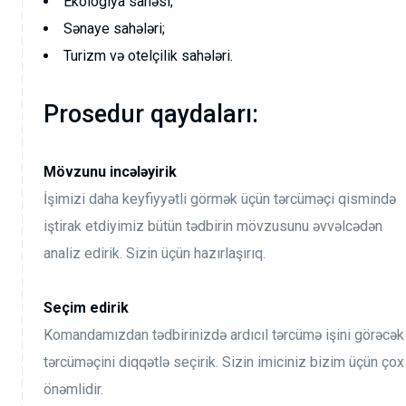
Ekologiya sahəsi;
Sənaye sahələri;
Turizm və otelçilik sahələri.
Prosedur qaydaları:
Mövzunu incələyirik
İşimizi daha keyfiyyətli görmək üçün tərcüməçi qismində
iştirak etdiyimiz bütün tədbirin mövzusunu əvvəlcədən
analiz edirik. Sizin üçün hazırlaşırıq.
Seçim edirik
Komandamızdan tədbirinizdə ardıcıl tərcümə işini görəcək
tərcüməçini diqqətlə seçirik. Sizin imiciniz bizim üçün çox
önəmlidir.