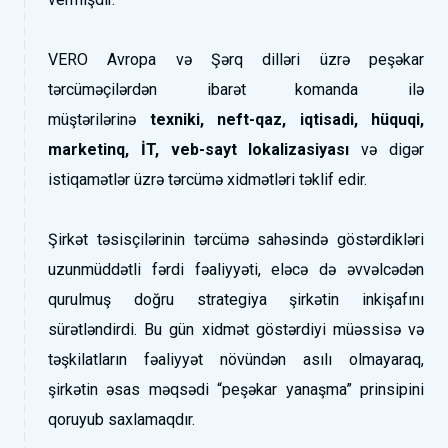
VERO Avropa və Şərq dilləri üzrə peşəkar
tərcüməçilərdən ibarət komanda ilə
müştərilərinə
texniki, neft-qaz, iqtisadi, hüquqi,
marketinq, İT, veb-sayt lokalizasiyası
və digər
istiqamətlər üzrə tərcümə xidmətləri təklif edir.
Şirkət təsisçilərinin tərcümə sahəsində göstərdikləri
uzunmüddətli fərdi fəaliyyəti, eləcə də əvvəlcədən
qurulmuş doğru strategiya şirkətin inkişafını
sürətləndirdi. Bu gün xidmət göstərdiyi müəssisə və
təşkilatların fəaliyyət növündən asılı olmayaraq,
şirkətin əsas məqsədi “peşəkar yanaşma” prinsipini
qoruyub saxlamaqdır.