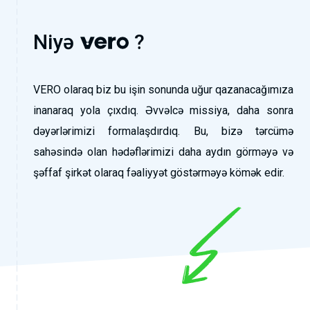
Niyə
?
VERO olaraq biz bu işin sonunda uğur qazanacağımıza
inanaraq yola çıxdıq. Əvvəlcə missiya, daha sonra
dəyərlərimizi formalaşdırdıq. Bu, bizə tərcümə
sahəsində olan hədəflərimizi daha aydın görməyə və
şəffaf şirkət olaraq fəaliyyət göstərməyə kömək edir.