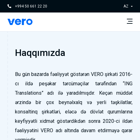
+994 50 661 22 20
AZ
Haqqımızda
Bu gün bazarda fəaliyyət göstərən VERO şirkəti 2016-
cı ildə peşəkar tərcüməçilər tərəfindən “ING
Translations” adı ilə yaradılmışdır. Keçən müddət
ərzində bir çox beynəlxalq və yerli təşkilatlar,
konsaltinq şirkətləri, eləcə də dövlət qurumlarına
keyfiyyətli xidmət göstərdikdən sonra 2020-ci ildən
fəaliyyətini VERO adı altında davam etdirməyə qərar
vermişdir.