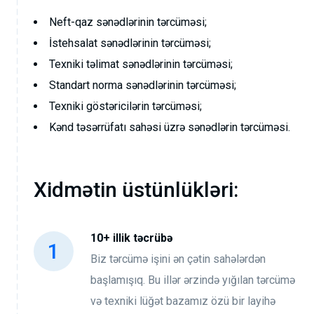
Neft-qaz sənədlərinin tərcüməsi;
İstehsalat sənədlərinin tərcüməsi;
Texniki təlimat sənədlərinin tərcüməsi;
Standart norma sənədlərinin tərcüməsi;
Texniki göstəricilərin tərcüməsi;
Kənd təsərrüfatı sahəsi üzrə sənədlərin tərcüməsi.
Xidmətin üstünlükləri:
10+ illik təcrübə
Biz tərcümə işini ən çətin sahələrdən
başlamışıq. Bu illər ərzində yığılan tərcümə
və texniki lüğət bazamız özü bir layihə