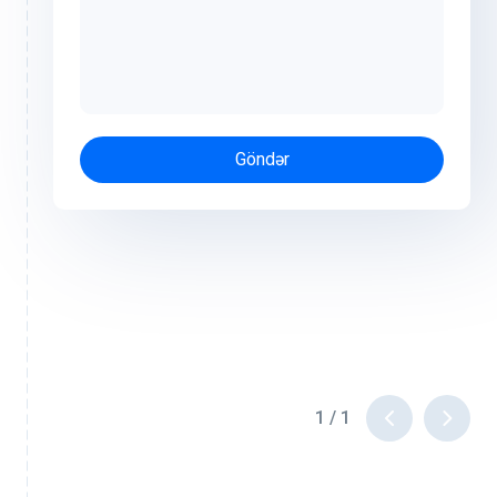
Göndər
1
/
1