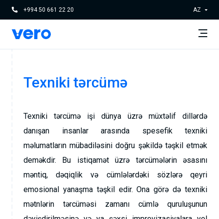
+994 50 661 22 20
AZ
Texniki tərcümə
Texniki tərcümə işi dünya üzrə müxtəlif dillərdə
danışan insanlar arasında spesefik texniki
məlumatların mübadiləsini doğru şəkildə təşkil etmək
deməkdir. Bu istiqamət üzrə tərcümələrin əsasını
məntiq, dəqiqlik və cümlələrdəki sözlərə qeyri
emosional yanaşma təşkil edir. Ona görə də texniki
mətnlərin tərcüməsi zamanı cümlə quruluşunun
dəyişdirilməsinə və ya şəxsi improvizasiyalara yol