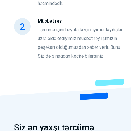
həcmindədir.
Müsbət rəy
Tərcümə işini həyata keçirdiyimiz layihələr
üzrə əldə etdiyimiz müsbət rəy işimizin
peşəkarı olduğumuzdan xəbər verir. Bunu
Siz də sınaqdan keçirə bilərsiniz.
Siz ən yaxşı tərcümə