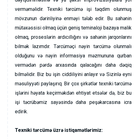
verməməlidir. Texniki tərcümə işi təqdim olunmuş
mövzunun dərinliyinə enməyi tələb edir. Bu sahənin
mütəxəssisi olmaq üçün geniş teminaloji bazaya malik
olmaq, proseslərin ardıcıllığını və sahənin jarqonlarını
bilmək lazımdır. Tərcüməçi nəyin tərcümə olunmalı
olduğunu və nəyin informasiya məzmununa qurban
vermədən pərdə arxasında qalacağını daha dəqiq
bilməlidir. Biz bu işin ciddiliyini anlayır və Sizinlə eyni
məsuliyyəti paylaşırıq. Bir çox şirkətlər texniki tərcümə
işlərini həyata keçirməkdən ehtiyat etsələr də, biz bu
işi təcrübəmiz sayəsində daha peşəkarcasına icra
edirik.
Texniki tərcümə üzrə istiqamətlərimiz: