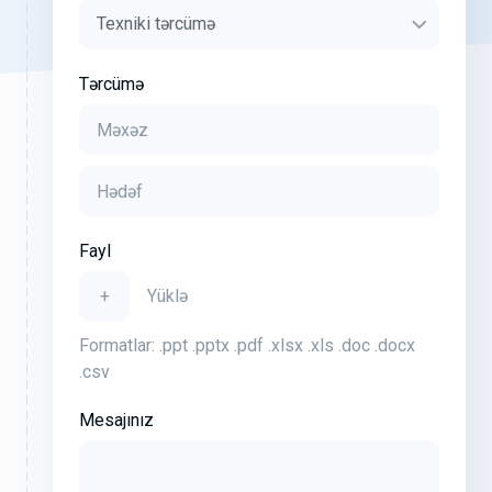
Tərcümə
Fayl
+
Yüklə
Formatlar: .ppt .pptx .pdf .xlsx .xls .doc .docx
.csv
Mesajınız